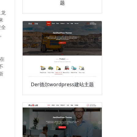
题
鱼龙
来
安全
统。
是在
不
新
Der德尔wordpress建站主题