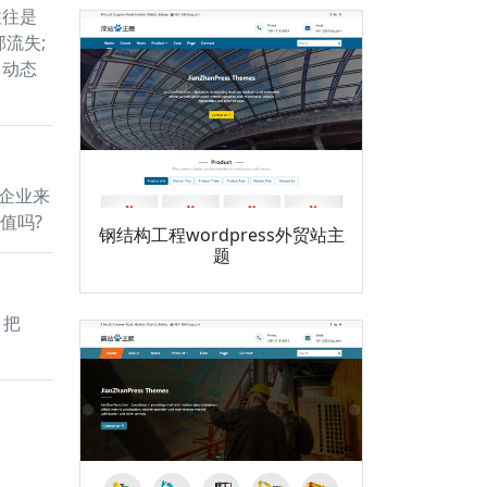
往往是
流失;
、动态
企业来
值吗?
钢结构工程wordpress外贸站主
题
，把