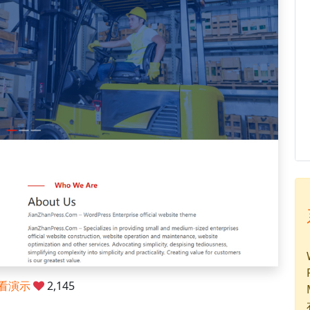
看演示
2,145