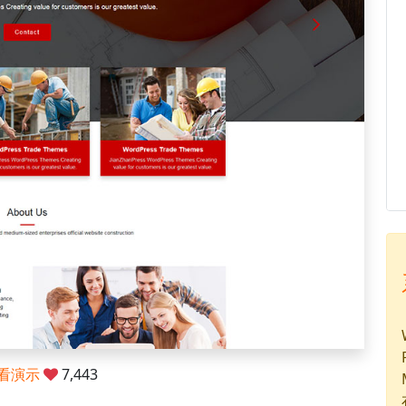
看演示
7,443